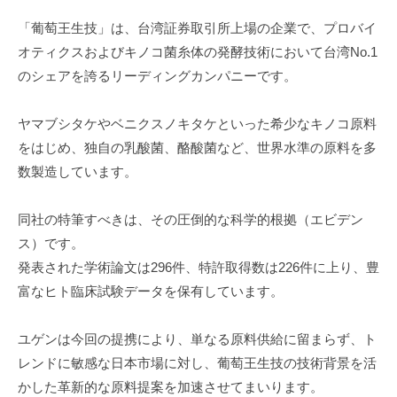
u
「葡萄王生技」は、台湾証券取引所上場の企業で、プロバイ
g
オティクスおよびキノコ菌糸体の発酵技術において台湾No.1
e
のシェアを誇るリーディングカンパニーです。
n
ヤマブシタケやベニクスノキタケといった希少なキノコ原料
をはじめ、独自の乳酸菌、酪酸菌など、世界水準の原料を多
数製造しています。
同社の特筆すべきは、その圧倒的な科学的根拠（エビデン
ス）です。
発表された学術論文は296件、特許取得数は226件に上り、豊
富なヒト臨床試験データを保有しています。
ユゲンは今回の提携により、単なる原料供給に留まらず、ト
レンドに敏感な日本市場に対し、葡萄王生技の技術背景を活
かした革新的な原料提案を加速させてまいります。