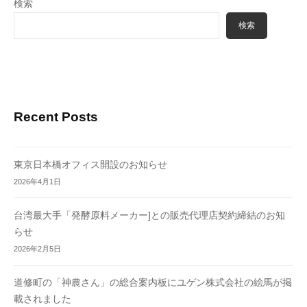
送
検索
り
検索
Recent Posts
東京日本橋オフィス開設のお知らせ
2026年4月1日
台湾最大手「発酵原料メーカー]との販売代理店契約締結のお知
らせ
2026年2月5日
道修町の「神農さん」の総合案内板にユゲン株式会社の絵馬が掲
載されました