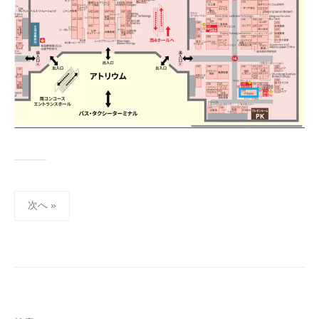
投
次へ »
稿
の
ペ
ー
ジ