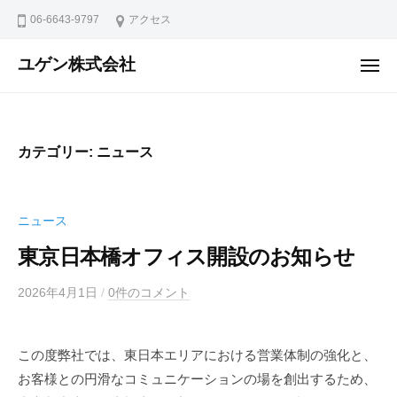
ュ
コ
ー
06-6643-9797
アクセス
ン
テ
ユゲン株式会社
メ
ニ
ン
ュ
ー
ツ
へ
カテゴリー:
ニュース
ス
キ
ッ
ニュース
プ
東京日本橋オフィス開設のお知らせ
2026年4月1日
b
/
0件のコメント
y
k
この度弊社では、東日本エリアにおける営業体制の強化と、
a
お客様との円滑なコミュニケーションの場を創出するため、
b