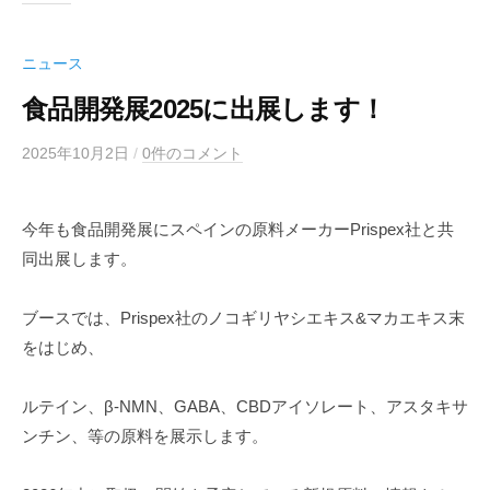
ニュース
食品開発展2025に出展します！
2025年10月2日
b
/
0件のコメント
y
k
今年も食品開発展にスペインの原料メーカーPrispex社と共
a
同出展します。
b
u
y
ブースでは、Prispex社のノコギリヤシエキス&マカエキス末
u
をはじめ、
g
e
ルテイン、β-NMN、GABA、CBDアイソレート、アスタキサ
n
ンチン、等の原料を展示します。