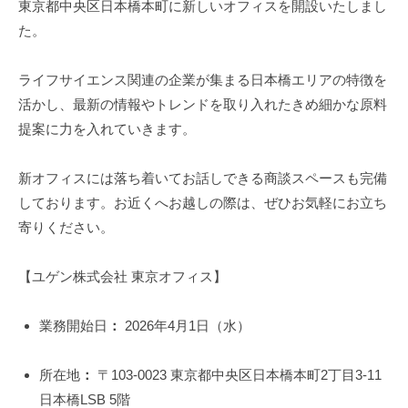
u
東京都中央区日本橋本町に新しいオフィスを開設いたしまし
y
た。
u
g
ライフサイエンス関連の企業が集まる日本橋エリアの特徴を
e
活かし、最新の情報やトレンドを取り入れたきめ細かな原料
n
提案に力を入れていきます。
新オフィスには落ち着いてお話しできる商談スペースも完備
しております。お近くへお越しの際は、ぜひお気軽にお立ち
寄りください。
【ユゲン株式会社 東京オフィス】
業務開始日
：
2026年4月1日（水）
所在地
：
〒103-0023 東京都中央区日本橋本町2丁目3-11
日本橋LSB 5階