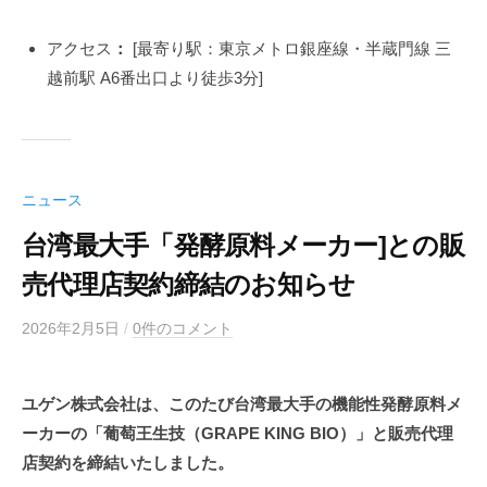
アクセス
：
[最寄り駅：東京メトロ銀座線・半蔵門線 三
越前駅 A6番出口より徒歩3分]
ニュース
台湾最大手「発酵原料メーカー]との販
売代理店契約締結のお知らせ
2026年2月5日
b
/
0件のコメント
y
k
ユゲン株式会社は、このたび台湾最大手の機能性発酵原料メ
a
ーカーの「葡萄王生技（GRAPE KING BIO）」と販売代理
b
u
店契約を締結いたしました。
y