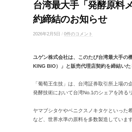
台湾最大手「発酵原料メ
約締結のお知らせ
2026年2月5日
b
/
0件のコメント
y
k
ユゲン株式会社は、このたび台湾最大手の機
a
b
KING BIO）」と販売代理店契約を締結い
u
y
「葡萄王生技」は、台湾証券取引所上場の
u
発酵技術において台湾No.1のシェアを誇
g
e
ヤマブシタケやベニクスノキタケといった
n
など、世界水準の原料を多数製造していま