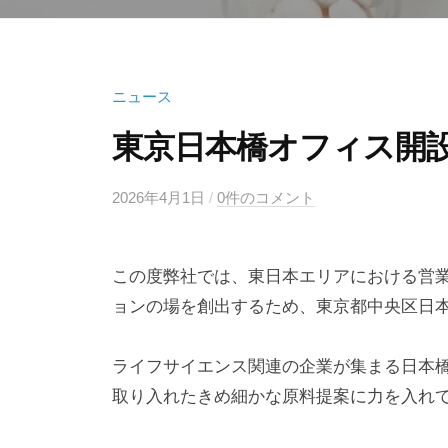
ニュース
東京日本橋オフィス開
2026年4月1日
b
/
0件のコメント
y
k
この度弊社では、東日本エリアにおける営
a
b
ョンの場を創出するため、東京都中央区日
u
y
ライフサイエンス関連の企業が集まる日本
u
取り入れたきめ細かな原料提案に力を入れ
g
e