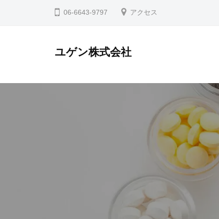
コ
06-6643-9797
アクセス
ン
テ
ユゲン株式会社
ン
ツ
へ
ス
キ
ッ
プ