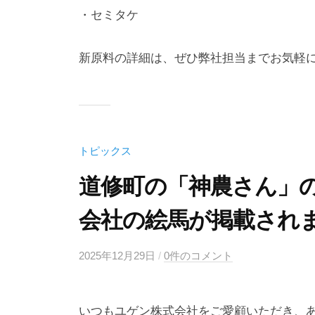
・セミタケ
新原料の詳細は、ぜひ弊社担当までお気軽
トピックス
道修町の「神農さん」
会社の絵馬が掲載され
2025年12月29日
b
/
0件のコメント
y
k
いつもユゲン株式会社をご愛顧いただき、
a