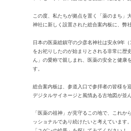
b
u
この度、私たちが拠点を置く「薬のまち」
y
神社に新しく設置された総合案内板に、弊
u
g
日本の医薬総鎮守の少彦名神社は安永9年（
e
をお祀りしたのが始まりとされる非常に歴
n
ん」の愛称で親しまれ、医薬の安全と健康
す。
総合案内板は、参道入口で参拝者の皆様を
デジタルサイネージと風情ある古地図が並
「医薬の祖神」が見守るこの地で、これか
ッショナルであり続けたいと考えています。
「ユゲンの絵馬」を探してみてください！